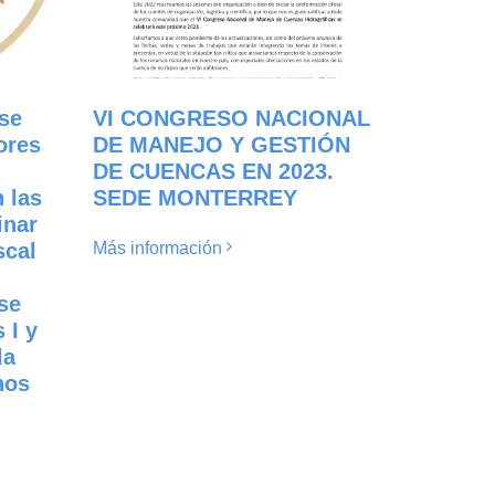
se
VI CONGRESO NACIONAL
ores
DE MANEJO Y GESTIÓN
DE CUENCAS EN 2023.
 las
SEDE MONTERREY
inar
scal
Más información
se
 I y
la
hos