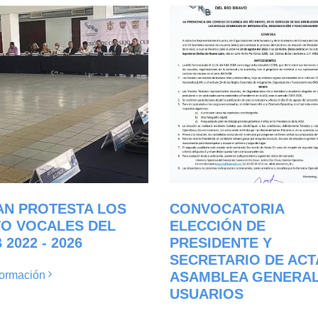
N PROTESTA LOS
CONVOCATORIA
O VOCALES DEL
ELECCIÓN DE
2022 - 2026
PRESIDENTE Y
SECRETARIO DE ACT
formación
ASAMBLEA GENERAL
USUARIOS