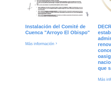
Instalación del Comité de
DECR
Cuenca "Arroyo El Obispo"
estab
admin
Más información
renov
conc
oasig
nacio
que s
Más in